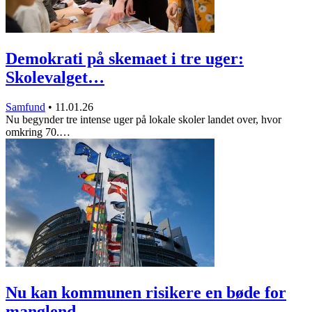
Demokrati på skemaet i tre uger:
Skolevalget…
Samfund
•
11.01.26
Nu begynder tre intense uger på lokale skoler landet over, hvor
omkring 70.…
Nu kan kommunen risikere en bøde for
manglend…