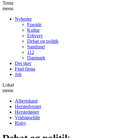
Tema
menu
Nyheder
Forside
Kultur
Erhverv
Debat og politik
Samfund
112
Danmark
Det sker
Find firma
Job
Lokal
menu
Albertslund
Herstedvester
Herstedøster
Vridsløselille
Risby