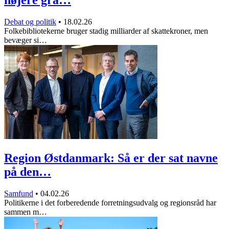
Debat og politik
•
18.02.26
Folkebibliotekerne bruger stadig milliarder af skattekroner, men
bevæger si…
Region Østdanmark: Så er der sat navne
på den…
Samfund
•
04.02.26
Politikerne i det forberedende forretningsudvalg og regionsråd har
sammen m…