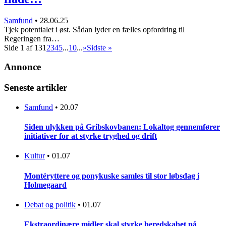
Samfund
•
28.06.25
Tjek potentialet i øst. Sådan lyder en fælles opfordring til
Regeringen fra…
Side 1 af 13
1
2
3
4
5
...
10
...
»
Sidste »
Annonce
Seneste artikler
Samfund
•
20.07
Siden ulykken på Gribskovbanen: Lokaltog gennemfører
initiativer for at styrke tryghed og drift
Kultur
•
01.07
Montéryttere og ponykuske samles til stor løbsdag i
Holmegaard
Debat og politik
•
01.07
Ekstraordinære midler skal styrke beredskabet på