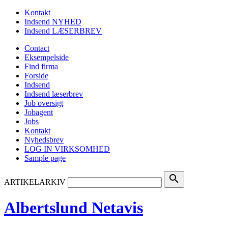
Kontakt
Indsend NYHED
Indsend LÆSERBREV
Contact
Eksempelside
Find firma
Forside
Indsend
Indsend læserbrev
Job oversigt
Jobagent
Jobs
Kontakt
Nyhedsbrev
LOG IN VIRKSOMHED
Sample page
search
ARTIKELARKIV
Albertslund Netavis