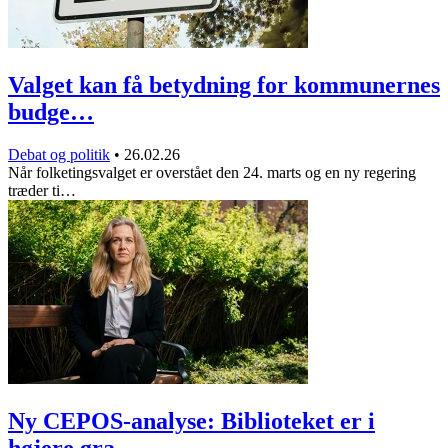
Valget kan få betydning for kommunernes
budge…
Debat og politik
•
26.02.26
Når folketingsvalget er overstået den 24. marts og en ny regering
træder ti…
Ny CEPOS-analyse: Biblioteket er i
højere gra…