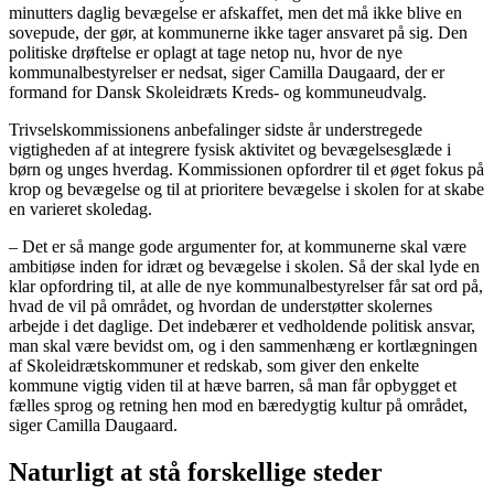
minutters daglig bevægelse er afskaffet, men det må ikke blive en
sovepude, der gør, at kommunerne ikke tager ansvaret på sig. Den
politiske drøftelse er oplagt at tage netop nu, hvor de nye
kommunalbestyrelser er nedsat, siger Camilla Daugaard, der er
formand for Dansk Skoleidræts Kreds- og kommuneudvalg.
Trivselskommissionens anbefalinger sidste år understregede
vigtigheden af at integrere fysisk aktivitet og bevægelsesglæde i
børn og unges hverdag. Kommissionen opfordrer til et øget fokus på
krop og bevægelse og til at prioritere bevægelse i skolen for at skabe
en varieret skoledag.
– Det er så mange gode argumenter for, at kommunerne skal være
ambitiøse inden for idræt og bevægelse i skolen. Så der skal lyde en
klar opfordring til, at alle de nye kommunalbestyrelser får sat ord på,
hvad de vil på området, og hvordan de understøtter skolernes
arbejde i det daglige. Det indebærer et vedholdende politisk ansvar,
man skal være bevidst om, og i den sammenhæng er kortlægningen
af Skoleidrætskommuner et redskab, som giver den enkelte
kommune vigtig viden til at hæve barren, så man får opbygget et
fælles sprog og retning hen mod en bæredygtig kultur på området,
siger Camilla Daugaard.
Naturligt at stå forskellige steder