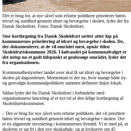
Der er brug for, at nye såvel som erfarne politikere prioriterer børns
trivsel og sundhed gennem idræt og bevægelse i skolen, lyder det fra
Dansk Skoleidræt. Fotos: Dansk Skoleidræt.
Stor kortlægning fra Dansk Skoleidræt sætter atter lup på
kommunernes prioritering af idræt og bevægelse i skolen. De,
der dokumenterer, at de vil området mest, opnår titlen
Skoleidrætskommune 2026. I kølvandet på kommunalvalget er
det netop nu et godt tidspunkt at genbesøge området, lyder det
fra organisationen.
Kommunalbestyrelser landet over skal få sat idræt og bevægelse i
skolen på dagsordenen. Momentum er der nu, hvor mange både ny-
og genvalgte kommunalpolitikere sammen definerer linjen lokalt.
Sådan lyder det fra Dansk Skoleidræt i forbindelse med
organisationens lancering af et nyt rul af den årlige kortlægning af
Skoleidrætskommuner.
– Der er brug for nye såvel som erfarne politikere, der vil prioritere
børns trivsel og sundhed gennem idræt og bevægelse i skolen. Det
er en afgørende investering i kommunernes fremtid. Vi er med på, at
skolerne er sat fri i den nye skoleaftale, og at lovkravet om 45