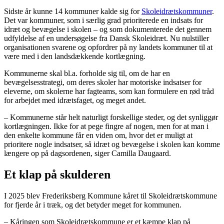
Sidste år kunne 14 kommuner kalde sig for
Skoleidrætskommuner
.
Det var kommuner, som i særlig grad prioriterede en indsats for
idræt og bevægelse i skolen – og som dokumenterede det gennem
udfyldelse af en undersøgelse fra Dansk Skoleidræt. Nu nulstiller
organisationen svarene og opfordrer på ny landets kommuner til at
være med i den landsdækkende kortlægning.
Kommunerne skal bl.a. forholde sig til, om de har en
bevægelsesstrategi, om deres skoler har motoriske indsatser for
eleverne, om skolerne har fagteams, som kan formulere en rød tråd
for arbejdet med idrætsfaget, og meget andet.
– Kommunerne står helt naturligt forskellige steder, og det synliggør
kortlægningen. Ikke for at pege fingre af nogen, men for at man i
den enkelte kommune får en viden om, hvor det er muligt at
prioritere nogle indsatser, så idræt og bevægelse i skolen kan komme
længere op på dagsordenen, siger Camilla Daugaard.
Et klap på skulderen
I 2025 blev Frederiksberg Kommune kåret til Skoleidrætskommune
for fjerde år i træk, og det betyder meget for kommunen.
– Kåringen som Skoleidrætskommune er et kæmpe klap på