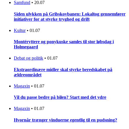
Samfund
•
20.07
Siden ulykken på Gribskovbanen: Lokaltog gennemfører
initiativer for at styrke tryghed og drift
Kultur
•
01.07
Montéryttere og ponykuske samles til stor løbsdag i
Holmegaard
Debat og politik
•
01.07
Ekstraordinære midler skal styrke beredskabet på
ældreområdet
Magaxin
•
01.07
Vil du passe bedre på bilen? Start med det ydre
Magaxin
•
01.07
Hvornår trænger vinduerne egentlig til en pudsning?