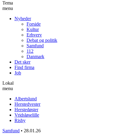
Tema
menu
Nyheder
Forside
Kultur
Erhverv
Debat og politik
Samfund
112
Danmark
Det sker
Find firma
Job
Lokal
menu
Albertslund
Herstedvester
Herstedøster
Vridsløselille
Risby
Samfund
•
28.01.26