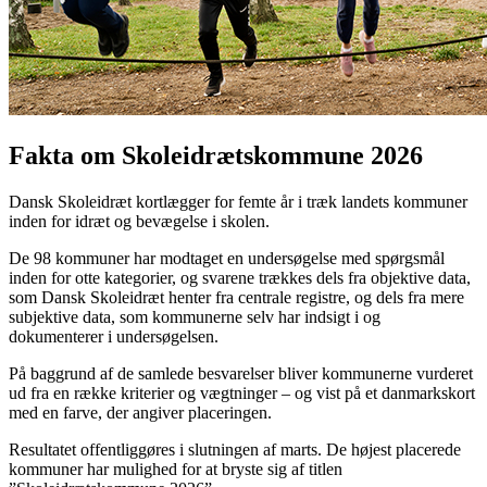
Fakta om Skoleidrætskommune 2026
Dansk Skoleidræt kortlægger for femte år i træk landets kommuner
inden for idræt og bevægelse i skolen.
De 98 kommuner har modtaget en undersøgelse med spørgsmål
inden for otte kategorier, og svarene trækkes dels fra objektive data,
som Dansk Skoleidræt henter fra centrale registre, og dels fra mere
subjektive data, som kommunerne selv har indsigt i og
dokumenterer i undersøgelsen.
På baggrund af de samlede besvarelser bliver kommunerne vurderet
ud fra en række kriterier og vægtninger – og vist på et danmarkskort
med en farve, der angiver placeringen.
Resultatet offentliggøres i slutningen af marts. De højest placerede
kommuner har mulighed for at bryste sig af titlen