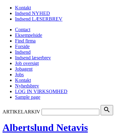
Kontakt
Indsend NYHED
Indsend LÆSERBREV
Contact
Eksempelside
Find firma
Forside
Indsend
Indsend læserbrev
Job oversigt
Jobagent
Jobs
Kontakt
Nyhedsbrev
LOG IN VIRKSOMHED
Sample page
search
ARTIKELARKIV
Albertslund Netavis