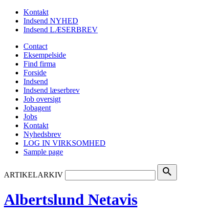
Kontakt
Indsend NYHED
Indsend LÆSERBREV
Contact
Eksempelside
Find firma
Forside
Indsend
Indsend læserbrev
Job oversigt
Jobagent
Jobs
Kontakt
Nyhedsbrev
LOG IN VIRKSOMHED
Sample page
search
ARTIKELARKIV
Albertslund Netavis