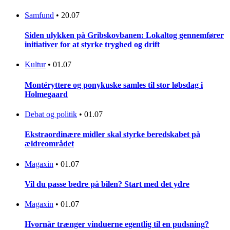
Samfund
•
20.07
Siden ulykken på Gribskovbanen: Lokaltog gennemfører
initiativer for at styrke tryghed og drift
Kultur
•
01.07
Montéryttere og ponykuske samles til stor løbsdag i
Holmegaard
Debat og politik
•
01.07
Ekstraordinære midler skal styrke beredskabet på
ældreområdet
Magaxin
•
01.07
Vil du passe bedre på bilen? Start med det ydre
Magaxin
•
01.07
Hvornår trænger vinduerne egentlig til en pudsning?