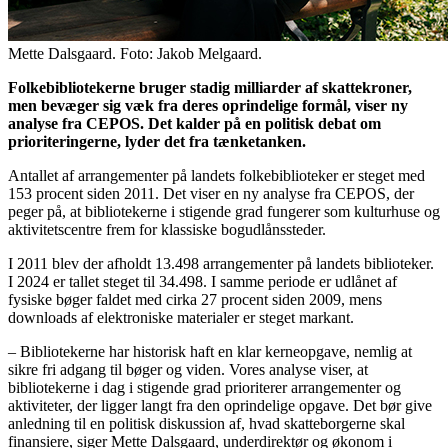
Mette Dalsgaard. Foto: Jakob Melgaard.
Folkebibliotekerne bruger stadig milliarder af skattekroner,
men bevæger sig væk fra deres oprindelige formål, viser ny
analyse fra CEPOS. Det kalder på en politisk debat om
prioriteringerne, lyder det fra tænketanken.
Antallet af arrangementer på landets folkebiblioteker er steget med
153 procent siden 2011. Det viser en ny analyse fra CEPOS, der
peger på, at bibliotekerne i stigende grad fungerer som kulturhuse og
aktivitetscentre frem for klassiske bogudlånssteder.
I 2011 blev der afholdt 13.498 arrangementer på landets biblioteker.
I 2024 er tallet steget til 34.498. I samme periode er udlånet af
fysiske bøger faldet med cirka 27 procent siden 2009, mens
downloads af elektroniske materialer er steget markant.
– Bibliotekerne har historisk haft en klar kerneopgave, nemlig at
sikre fri adgang til bøger og viden. Vores analyse viser, at
bibliotekerne i dag i stigende grad prioriterer arrangementer og
aktiviteter, der ligger langt fra den oprindelige opgave. Det bør give
anledning til en politisk diskussion af, hvad skatteborgerne skal
finansiere, siger Mette Dalsgaard, underdirektør og økonom i