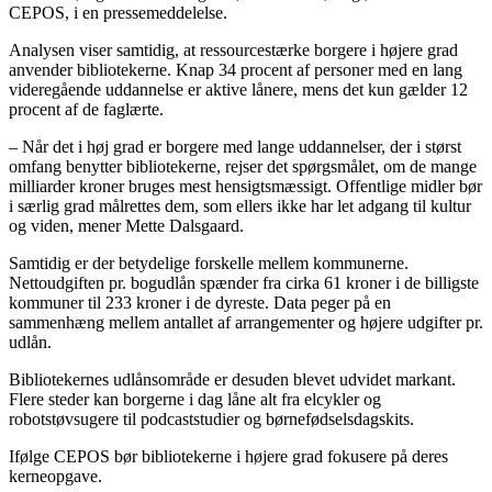
CEPOS, i en pressemeddelelse.
Analysen viser samtidig, at ressourcestærke borgere i højere grad
anvender bibliotekerne. Knap 34 procent af personer med en lang
videregående uddannelse er aktive lånere, mens det kun gælder 12
procent af de faglærte.
– Når det i høj grad er borgere med lange uddannelser, der i størst
omfang benytter bibliotekerne, rejser det spørgsmålet, om de mange
milliarder kroner bruges mest hensigtsmæssigt. Offentlige midler bør
i særlig grad målrettes dem, som ellers ikke har let adgang til kultur
og viden, mener Mette Dalsgaard.
Samtidig er der betydelige forskelle mellem kommunerne.
Nettoudgiften pr. bogudlån spænder fra cirka 61 kroner i de billigste
kommuner til 233 kroner i de dyreste. Data peger på en
sammenhæng mellem antallet af arrangementer og højere udgifter pr.
udlån.
Bibliotekernes udlånsområde er desuden blevet udvidet markant.
Flere steder kan borgerne i dag låne alt fra elcykler og
robotstøvsugere til podcaststudier og børnefødselsdagskits.
Ifølge CEPOS bør bibliotekerne i højere grad fokusere på deres
kerneopgave.