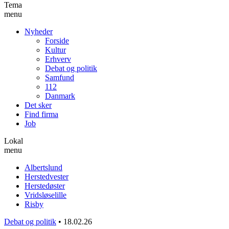
Tema
menu
Nyheder
Forside
Kultur
Erhverv
Debat og politik
Samfund
112
Danmark
Det sker
Find firma
Job
Lokal
menu
Albertslund
Herstedvester
Herstedøster
Vridsløselille
Risby
Debat og politik
•
18.02.26