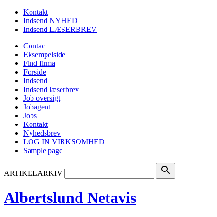
Kontakt
Indsend NYHED
Indsend LÆSERBREV
Contact
Eksempelside
Find firma
Forside
Indsend
Indsend læserbrev
Job oversigt
Jobagent
Jobs
Kontakt
Nyhedsbrev
LOG IN VIRKSOMHED
Sample page
search
ARTIKELARKIV
Albertslund Netavis