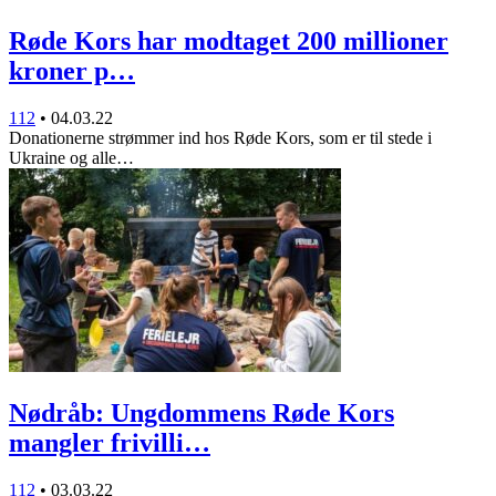
Røde Kors har modtaget 200 millioner
kroner p…
112
•
04.03.22
Donationerne strømmer ind hos Røde Kors, som er til stede i
Ukraine og alle…
Nødråb: Ungdommens Røde Kors
mangler frivilli…
112
•
03.03.22