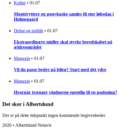
Kultur
•
01.07
Montéryttere og ponykuske samles til stor løbsdag i
Holmegaard
Debat og politik
•
01.07
Ekstraordinære midler skal styrke beredskabet på
ældreområdet
Magaxin
•
01.07
Vil du passe bedre på bilen? Start med det ydre
Magaxin
•
01.07
Hvornår trænger vinduerne egentlig til en pudsning?
Det sker i Albertslund
Der er på dette tidspunkt ingen kommende begivenheder.
2026 • Albertslund Netavis