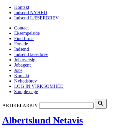
Kontakt
Indsend NYHED
Indsend LÆSERBREV
Contact
Eksempelside
Find firma
Forside
Indsend
Indsend læserbrev
Job oversigt
Jobagent
Jobs
Kontakt
Nyhedsbrev
LOG IN VIRKSOMHED
Sample page
search
ARTIKELARKIV
Albertslund Netavis