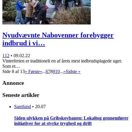
Nyudvævnte Nabovenner forebygger
indbrud i vi…
112
•
09.02.22
Vinterferien er traditionelt en af årets mest indbrudsplagede uger.
Som et…
Side 8 af 13
« Første
«
...
6
7
8
9
10
...
»
Sidste »
Annonce
Seneste artikler
Samfund
•
20.07
Siden ulykken på Gribskovbanen: Lokaltog gennemfører
initiativer for at styrke tryghed og drift