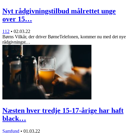
Nyt rådgivningstilbud målrettet unge
over 15…
112
•
02.03.22
Børns Vilkår, der driver BørneTelefonen, kommer nu med det nye
rådgivningst…
Næsten hver tredje 15-17-årige har haft
black…
Samfund
•
01.03.22