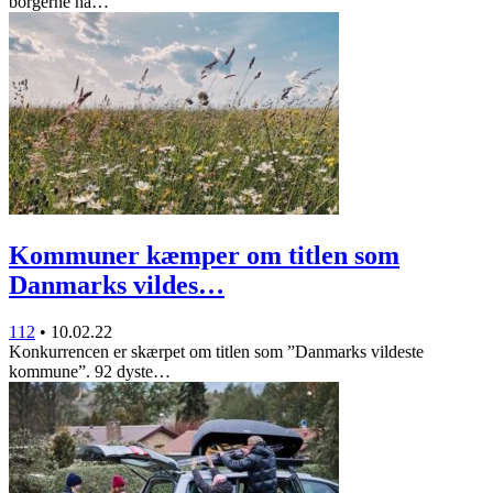
borgerne ha…
Kommuner kæmper om titlen som
Danmarks vildes…
112
•
10.02.22
Konkurrencen er skærpet om titlen som ”Danmarks vildeste
kommune”. 92 dyste…