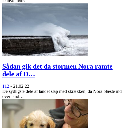
Dansk Indus…
Sådan gik det da stormen Nora ramte
dele af D…
112
•
21.02.22
De sydligste dele af landet slap med skrækken, da Nora blæste ind
over land…