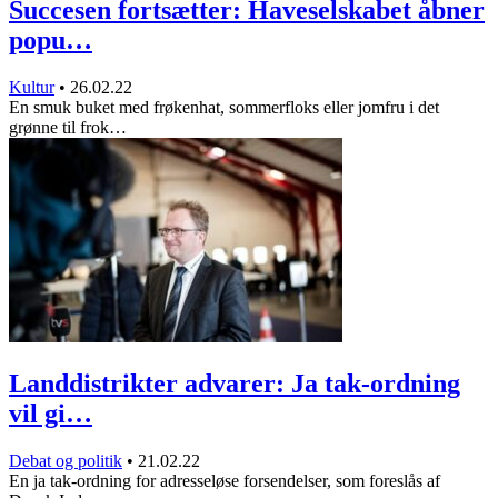
Succesen fortsætter: Haveselskabet åbner
popu…
Kultur
•
26.02.22
En smuk buket med frøkenhat, sommerfloks eller jomfru i det
grønne til frok…
Landdistrikter advarer: Ja tak-ordning
vil gi…
Debat og politik
•
21.02.22
En ja tak-ordning for adresseløse forsendelser, som foreslås af