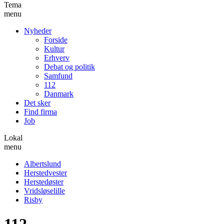
Tema
menu
Nyheder
Forside
Kultur
Erhverv
Debat og politik
Samfund
112
Danmark
Det sker
Find firma
Job
Lokal
menu
Albertslund
Herstedvester
Herstedøster
Vridsløselille
Risby