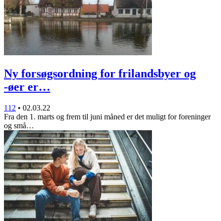
Ny forsøgsordning for frilandsbyer og
-øer er…
112
•
02.03.22
Fra den 1. marts og frem til juni måned er det muligt for foreninger
og små…