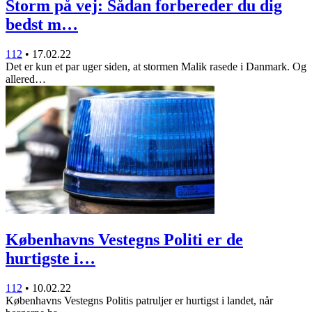
Storm på vej: Sådan forbereder du dig
bedst m…
112
•
17.02.22
Det er kun et par uger siden, at stormen Malik rasede i Danmark. Og
allered…
Københavns Vestegns Politi er de
hurtigste i…
112
•
10.02.22
Københavns Vestegns Politis patruljer er hurtigst i landet, når