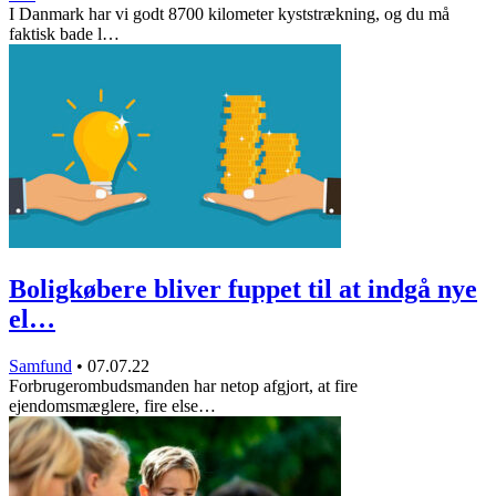
I Danmark har vi godt 8700 kilometer kyststrækning, og du må
faktisk bade l…
Boligkøbere bliver fuppet til at indgå nye
el…
Samfund
•
07.07.22
Forbrugerombudsmanden har netop afgjort, at fire
ejendomsmæglere, fire else…