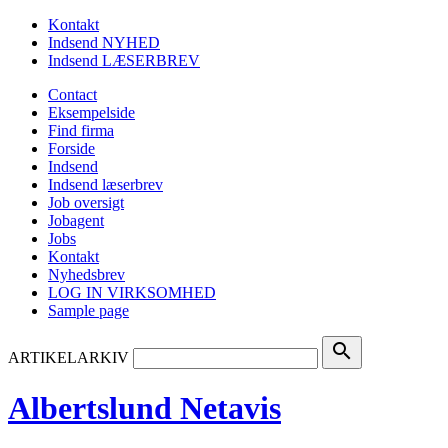
Kontakt
Indsend NYHED
Indsend LÆSERBREV
Contact
Eksempelside
Find firma
Forside
Indsend
Indsend læserbrev
Job oversigt
Jobagent
Jobs
Kontakt
Nyhedsbrev
LOG IN VIRKSOMHED
Sample page
search
ARTIKELARKIV
Albertslund Netavis