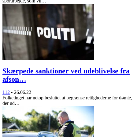
sporarbejde, som vil…
Skærpede sanktioner ved udeblivelse fra
afson…
112
•
26.06.22
Folketinget har netop besluttet at begrænse rettighederne for dømte,
der ud…