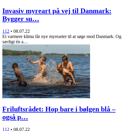
Invasiv myreart på vej til Danmark:
Bygger su…
112
•
08.07.22
Et varmere klima får nye myrearter til at søge mod Danmark. Og
særligt én a…
Friluftsrådet: Hop bare i bølgen blå –
også p…
112
•
08.07.22