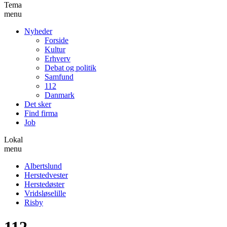
Tema
menu
Nyheder
Forside
Kultur
Erhverv
Debat og politik
Samfund
112
Danmark
Det sker
Find firma
Job
Lokal
menu
Albertslund
Herstedvester
Herstedøster
Vridsløselille
Risby