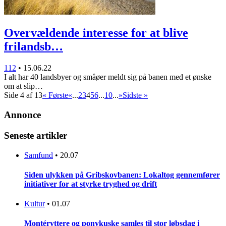
Overvældende interesse for at blive
frilandsb…
112
•
15.06.22
I alt har 40 landsbyer og småøer meldt sig på banen med et ønske
om at slip…
Side 4 af 13
« Første
«
...
2
3
4
5
6
...
10
...
»
Sidste »
Annonce
Seneste artikler
Samfund
•
20.07
Siden ulykken på Gribskovbanen: Lokaltog gennemfører
initiativer for at styrke tryghed og drift
Kultur
•
01.07
Montéryttere og ponykuske samles til stor løbsdag i