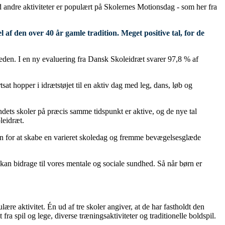
d andre aktiviteter er populært på Skolernes Motionsdag - som her fra
f den over 40 år gamle tradition. Meget positive tal, for de
eden. I en ny evaluering fra Dansk Skoleidræt svarer 97,8 % af
t hopper i idrætstøjet til en aktiv dag med leg, dans, løb og
andets skoler på præcis samme tidspunkt er aktive, og de nye tal
leidræt.
len for at skabe en varieret skoledag og fremme bevægelsesglæde
kan bidrage til vores mentale og sociale sundhed. Så når børn er
re aktivitet. Én ud af tre skoler angiver, at de har fastholdt den
 spil og lege, diverse træningsaktiviteter og traditionelle boldspil.