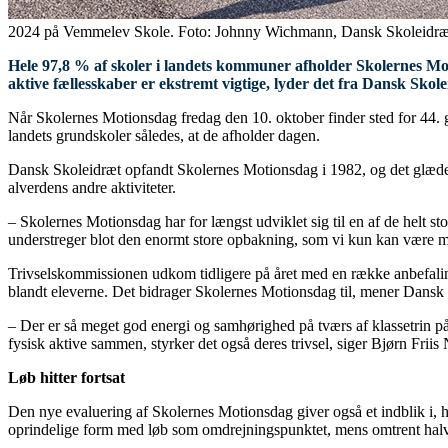
2024 på Vemmelev Skole. Foto: Johnny Wichmann, Dansk Skoleidræ
Hele 97,8 % af skoler i landets kommuner afholder Skolernes Moti
aktive fællesskaber er ekstremt vigtige, lyder det fra Dansk Skol
Når Skolernes Motionsdag fredag den 10. oktober finder sted for 44. 
landets grundskoler således, at de afholder dagen.
Dansk Skoleidræt opfandt Skolernes Motionsdag i 1982, og det glæder o
alverdens andre aktiviteter.
– Skolernes Motionsdag har for længst udviklet sig til en af de helt st
understreger blot den enormt store opbakning, som vi kun kan være meg
Trivselskommissionen udkom tidligere på året med en række anbefaling
blandt eleverne. Det bidrager Skolernes Motionsdag til, mener Dansk
– Der er så meget god energi og samhørighed på tværs af klassetrin på
fysisk aktive sammen, styrker det også deres trivsel, siger Bjørn Friis 
Løb hitter fortsat
Den nye evaluering af Skolernes Motionsdag giver også et indblik i, hv
oprindelige form med løb som omdrejningspunktet, mens omtrent halvdel