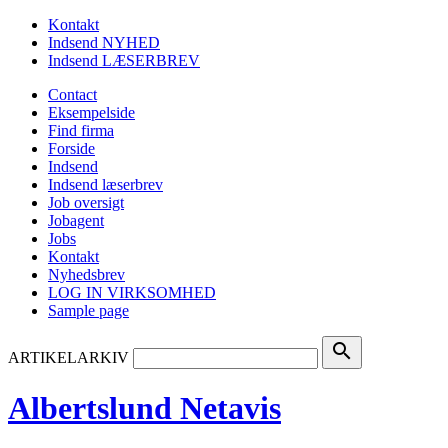
Kontakt
Indsend NYHED
Indsend LÆSERBREV
Contact
Eksempelside
Find firma
Forside
Indsend
Indsend læserbrev
Job oversigt
Jobagent
Jobs
Kontakt
Nyhedsbrev
LOG IN VIRKSOMHED
Sample page
search
ARTIKELARKIV
Albertslund Netavis