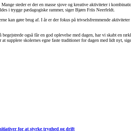
. Mange steder er der en masse sjove og kreative aktiviteter i kombinati
ldes i trygge pædagogiske rammer, siger Bjørn Friis Neerfeldt.
erne kan gøre brug af. I år er der fokus på trivselsfremmende aktiviteter
å begejstrede også får en god oplevelse med dagen, har vi skabt en rækk
at supplere skolernes egne faste traditioner for dagen med lidt nyt, sig
ativer for at styrke tryghed og drift