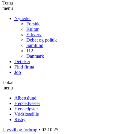
Tema
menu
Nyheder
Forside
Kultur
Erhverv
Debat og politik
Samfund
112
Danmark
Det sker
Find firma
Job
Lokal
menu
Albertslund
Herstedvester
Herstedøster
Vridsløselille
Risby
Livsstil og forbrug
•
02.10.25