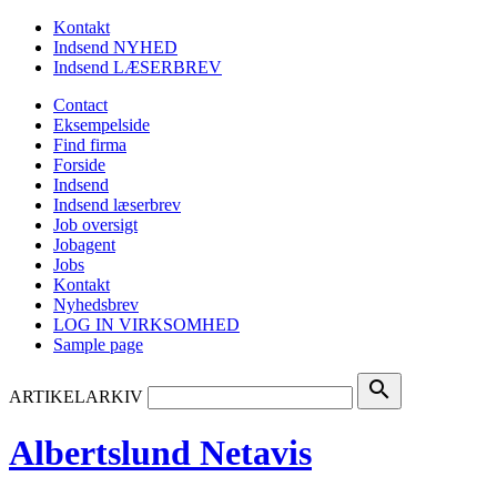
Kontakt
Indsend NYHED
Indsend LÆSERBREV
Contact
Eksempelside
Find firma
Forside
Indsend
Indsend læserbrev
Job oversigt
Jobagent
Jobs
Kontakt
Nyhedsbrev
LOG IN VIRKSOMHED
Sample page
search
ARTIKELARKIV
Albertslund Netavis