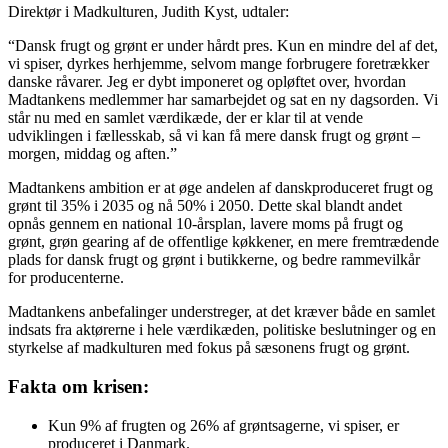
Direktør i Madkulturen, Judith Kyst, udtaler:
“Dansk frugt og grønt er under hårdt pres. Kun en mindre del af det,
vi spiser, dyrkes herhjemme, selvom mange forbrugere foretrækker
danske råvarer. Jeg er dybt imponeret og opløftet over, hvordan
Madtankens medlemmer har samarbejdet og sat en ny dagsorden. Vi
står nu med en samlet værdikæde, der er klar til at vende
udviklingen i fællesskab, så vi kan få mere dansk frugt og grønt –
morgen, middag og aften.”
Madtankens ambition er at øge andelen af danskproduceret frugt og
grønt til 35% i 2035 og nå 50% i 2050. Dette skal blandt andet
opnås gennem en national 10-årsplan, lavere moms på frugt og
grønt, grøn gearing af de offentlige køkkener, en mere fremtrædende
plads for dansk frugt og grønt i butikkerne, og bedre rammevilkår
for producenterne.
Madtankens anbefalinger understreger, at det kræver både en samlet
indsats fra aktørerne i hele værdikæden, politiske beslutninger og en
styrkelse af madkulturen med fokus på sæsonens frugt og grønt.
Fakta om krisen:
Kun 9% af frugten og 26% af grøntsagerne, vi spiser, er
produceret i Danmark.