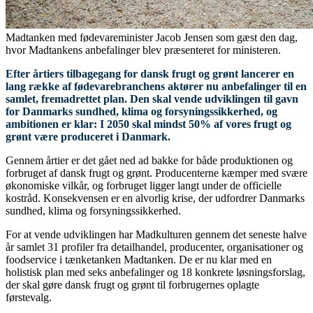
Madtanken med fødevareminister Jacob Jensen som gæst den dag,
hvor Madtankens anbefalinger blev præsenteret for ministeren.
Efter årtiers tilbagegang for dansk frugt og grønt lancerer en
lang række af fødevarebranchens aktører nu anbefalinger til en
samlet, fremadrettet plan. Den skal vende udviklingen til gavn
for Danmarks sundhed, klima og forsyningssikkerhed, og
ambitionen er klar: I 2050 skal mindst 50% af vores frugt og
grønt være produceret i Danmark.
Gennem årtier er det gået ned ad bakke for både produktionen og
forbruget af dansk frugt og grønt. Producenterne kæmper med svære
økonomiske vilkår, og forbruget ligger langt under de officielle
kostråd. Konsekvensen er en alvorlig krise, der udfordrer Danmarks
sundhed, klima og forsyningssikkerhed.
For at vende udviklingen har Madkulturen gennem det seneste halve
år samlet 31 profiler fra detailhandel, producenter, organisationer og
foodservice i tænketanken Madtanken. De er nu klar med en
holistisk plan med seks anbefalinger og 18 konkrete løsningsforslag,
der skal gøre dansk frugt og grønt til forbrugernes oplagte
førstevalg.