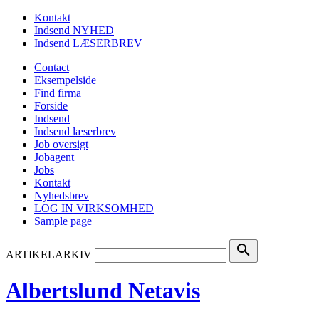
Kontakt
Indsend NYHED
Indsend LÆSERBREV
Contact
Eksempelside
Find firma
Forside
Indsend
Indsend læserbrev
Job oversigt
Jobagent
Jobs
Kontakt
Nyhedsbrev
LOG IN VIRKSOMHED
Sample page
search
ARTIKELARKIV
Albertslund Netavis