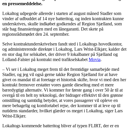
en pressemeddelelse.
Lokaltog udpegede allerede i starten af august måned Stadler som
vinder af udbuddet af 14 nye batteritog, og inden kontrakten kunne
underskrives, skulle indkøbet godkendes af Region Sjælland, som
står bag finansieringen med en lånegaranti. Det skete på
regionsrådsmødet den 24. september.
Selve kontraktunderskrivelsen fandt sted i Lokaltogs hovedkontor,
og administrerende direktør i Lokaltog, Lars Wrist-Elkjær, kalder det
en stor dag for selskabet, der driver 9 lokalbaner på Sjælland og
Lolland-Falster på kontrakt med trafikselskabet
Movia
.
– Vi ser i Lokaltog meget frem til det fremtidige samarbejde med
Stadler, og jeg vil også gerne takke Region Sjælland for at have
givet os mandat til at foretage et historisk skifte, hvor vi med den her
kontrakt fremover erstatter vores gamle dieseltog med et mere
bæredygtigt alternativ. Vi kommer for første gang i over 50 år til at
overgå til en helt ny teknologi, der bidrager effektivt til den grønne
omstilling og samtidig betyder, at vores passagerer vil opleve en
mere behagelig og komfortabel rejse, der kommer til at leve op til
nutidens standarder, hvilket glæder os meget i Lokaltog, siger Lars
Wrist-Elkjær.
Lokaltogs kommende batteritog bliver af typen FLIRT, der er en