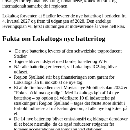
udvalget for regional udvikling, uddannelse, kollektiv trafik og
internationalt samarbejde i regionen.
Lokaltog forventer, at Stadler leverer de nye batteritog i perioden fra
4. kvartal 2027 og frem til udgangen af 2028. Den endelige
leveringsplan vil først i slutningen af indeværende år være helt klar.
Fakta om Lokaltogs nye batteritog
De nye batteritog leveres af den schweiziske togproducent
Stadler.
Togene bliver udstyret med borde, toiletter og WiFi.
Når alle batteritog er leveret, vil Lokaltogs IC2-tog blive
udfaset.
Region Sjælland står bag finansieringen som garant for
Lokaltogs lån til indkøb af de nye tog.
Et af de fire hovedtemaer i Movias nye Mobilitetsplan 2024 er
“Fokus på klima og miljø”. Med Lokaltogs køb af 14 nye
batteritog – og option på yderligere 10 til indsættelse på
strækninger i Region Sjælland – tages det første store skridt i
forhold indfrielse af målsætningen om, at alle nye tog kører på
el.
De 14 nye batteritog bliver emissionsfri og bidrager derudover
til et bedre nærmiljø, da de også reducerer støjgener fra
togenes accelerationer og tomgang ved stationer.