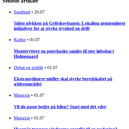
Seneste artikler
Samfund
•
20.07
Siden ulykken på Gribskovbanen: Lokaltog gennemfører
initiativer for at styrke tryghed og drift
Kultur
•
01.07
Montéryttere og ponykuske samles til stor løbsdag i
Holmegaard
Debat og politik
•
01.07
Ekstraordinære midler skal styrke beredskabet på
ældreområdet
Magaxin
•
01.07
Vil du passe bedre på bilen? Start med det ydre
Magaxin
•
01.07