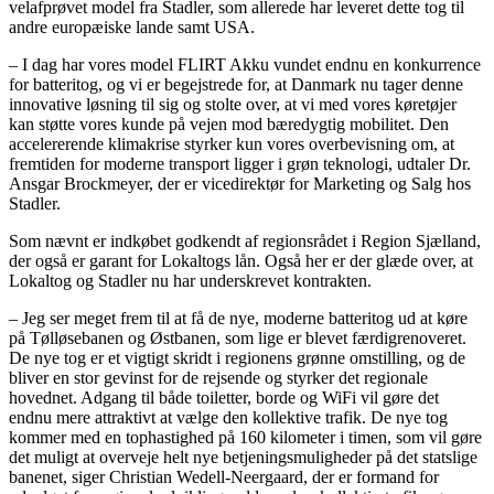
velafprøvet model fra Stadler, som allerede har leveret dette tog til
andre europæiske lande samt USA.
– I dag har vores model FLIRT Akku vundet endnu en konkurrence
for batteritog, og vi er begejstrede for, at Danmark nu tager denne
innovative løsning til sig og stolte over, at vi med vores køretøjer
kan støtte vores kunde på vejen mod bæredygtig mobilitet. Den
accelererende klimakrise styrker kun vores overbevisning om, at
fremtiden for moderne transport ligger i grøn teknologi, udtaler Dr.
Ansgar Brockmeyer, der er vicedirektør for Marketing og Salg hos
Stadler.
Som nævnt er indkøbet godkendt af regionsrådet i Region Sjælland,
der også er garant for Lokaltogs lån. Også her er der glæde over, at
Lokaltog og Stadler nu har underskrevet kontrakten.
– Jeg ser meget frem til at få de nye, moderne batteritog ud at køre
på Tølløsebanen og Østbanen, som lige er blevet færdigrenoveret.
De nye tog er et vigtigt skridt i regionens grønne omstilling, og de
bliver en stor gevinst for de rejsende og styrker det regionale
hovednet. Adgang til både toiletter, borde og WiFi vil gøre det
endnu mere attraktivt at vælge den kollektive trafik. De nye tog
kommer med en tophastighed på 160 kilometer i timen, som vil gøre
det muligt at overveje helt nye betjeningsmuligheder på det statslige
banenet, siger Christian Wedell-Neergaard, der er formand for