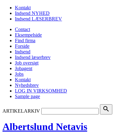
Kontakt
Indsend NYHED
Indsend LÆSERBREV
Contact
Eksempelside
Find firma
Forside
Indsend
Indsend læserbrev
Job oversigt
Jobagent
Jobs
Kontakt
Nyhedsbrev
LOG IN VIRKSOMHED
Sample page
search
ARTIKELARKIV
Albertslund Netavis