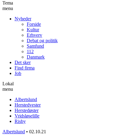
Tema
menu
Nyheder
Forside
Kultur
Erhverv
Debat og politik
Samfund
112
Danmark
Det sker
Find firma
Job
Lokal
menu
Albertslund
Herstedvester
Herstedøster
Vridsløselille
Risby
Albertslund
•
02.10.21