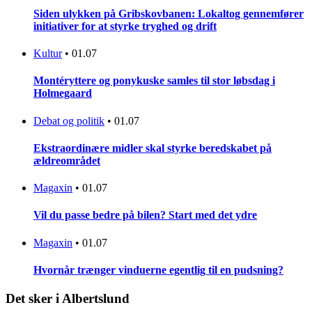
Siden ulykken på Gribskovbanen: Lokaltog gennemfører
initiativer for at styrke tryghed og drift
Kultur
•
01.07
Montéryttere og ponykuske samles til stor løbsdag i
Holmegaard
Debat og politik
•
01.07
Ekstraordinære midler skal styrke beredskabet på
ældreområdet
Magaxin
•
01.07
Vil du passe bedre på bilen? Start med det ydre
Magaxin
•
01.07
Hvornår trænger vinduerne egentlig til en pudsning?
Det sker i Albertslund