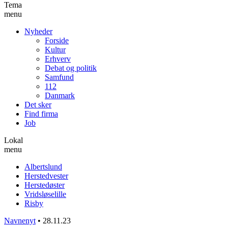
Tema
menu
Nyheder
Forside
Kultur
Erhverv
Debat og politik
Samfund
112
Danmark
Det sker
Find firma
Job
Lokal
menu
Albertslund
Herstedvester
Herstedøster
Vridsløselille
Risby
Navnenyt
•
28.11.23