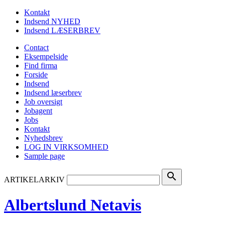
Kontakt
Indsend NYHED
Indsend LÆSERBREV
Contact
Eksempelside
Find firma
Forside
Indsend
Indsend læserbrev
Job oversigt
Jobagent
Jobs
Kontakt
Nyhedsbrev
LOG IN VIRKSOMHED
Sample page
search
ARTIKELARKIV
Albertslund Netavis