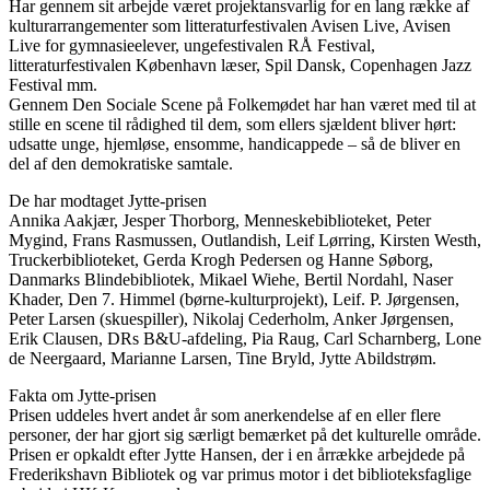
Har gennem sit arbejde været projektansvarlig for en lang række af
kulturarrangementer som litteraturfestivalen Avisen Live, Avisen
Live for gymnasieelever, ungefestivalen RÅ Festival,
litteraturfestivalen København læser, Spil Dansk, Copenhagen Jazz
Festival mm.
Gennem Den Sociale Scene på Folkemødet har han været med til at
stille en scene til rådighed til dem, som ellers sjældent bliver hørt:
udsatte unge, hjemløse, ensomme, handicappede – så de bliver en
del af den demokratiske samtale.
De har modtaget Jytte-prisen
Annika Aakjær, Jesper Thorborg, Menneskebiblioteket, Peter
Mygind, Frans Rasmussen, Outlandish, Leif Lørring, Kirsten Westh,
Truckerbiblioteket, Gerda Krogh Pedersen og Hanne Søborg,
Danmarks Blindebibliotek, Mikael Wiehe, Bertil Nordahl, Naser
Khader, Den 7. Himmel (børne-kulturprojekt), Leif. P. Jørgensen,
Peter Larsen (skuespiller), Nikolaj Cederholm, Anker Jørgensen,
Erik Clausen, DRs B&U-afdeling, Pia Raug, Carl Scharnberg, Lone
de Neergaard, Marianne Larsen, Tine Bryld, Jytte Abildstrøm.
Fakta om Jytte-prisen
Prisen uddeles hvert andet år som anerkendelse af en eller flere
personer, der har gjort sig særligt bemærket på det kulturelle område.
Prisen er opkaldt efter Jytte Hansen, der i en årrække arbejdede på
Frederikshavn Bibliotek og var primus motor i det biblioteksfaglige