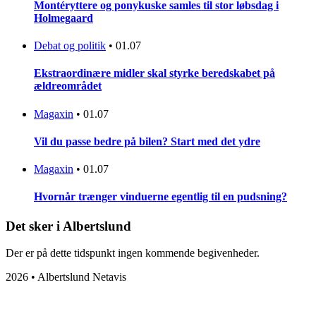
Montéryttere og ponykuske samles til stor løbsdag i
Holmegaard
Debat og politik
•
01.07
Ekstraordinære midler skal styrke beredskabet på
ældreområdet
Magaxin
•
01.07
Vil du passe bedre på bilen? Start med det ydre
Magaxin
•
01.07
Hvornår trænger vinduerne egentlig til en pudsning?
Det sker i Albertslund
Der er på dette tidspunkt ingen kommende begivenheder.
2026 • Albertslund Netavis