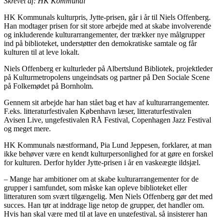
Skrevet af: HK Kommunal
HK Kommunals kulturpris, Jytte-prisen, går i år til Niels Offenberg.
Han modtager prisen for sit store arbejde med at skabe involverende
og inkluderende kulturarrangementer, der trækker nye målgrupper
ind på biblioteket, understøtter den demokratiske samtale og får
kulturen til at leve lokalt.
Niels Offenberg er kulturleder på Albertslund Bibliotek, projektleder
på Kulturmetropolens ungeindsats og partner på Den Sociale Scene
på Folkemødet på Bornholm.
Gennem sit arbejde har han stået bag et hav af kulturarrangementer.
F.eks. litteraturfestivalen København læser, litteraturfestivalen
Avisen Live, ungefestivalen RÅ Festival, Copenhagen Jazz Festival
og meget mere.
HK Kommunals næstformand, Pia Lund Jeppesen, forklarer, at man
ikke behøver være en kendt kulturpersonlighed for at gøre en forskel
for kulturen. Derfor hylder Jytte-prisen i år en vaskeægte ildsjæl.
– Mange har ambitioner om at skabe kulturarrangementer for de
grupper i samfundet, som måske kan opleve biblioteket eller
litteraturen som svært tilgængelig. Men Niels Offenberg gør det med
succes. Han tør at inddrage lige netop de grupper, det handler om.
Hvis han skal være med til at lave en ungefestival, så insisterer han