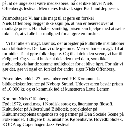
på, at de unge skal være medskabere. Så det ikke bliver Niels
Offenbergs festival. Men deres festival, siger Pia Lund Jeppesen.
Prismodtager: Vi har alle magt til at gøre en forskel
Niels Offenberg lægger ikke skjul på, at han er beæret over at
modtage prisen. Han håber samtidig, prisen kan hjælpe med at sætte
fokus på, at vi alle har mulighed for at gøre en forskel.
– Vi har alle en magt. Især os, der arbejder på kulturelle institutioner
som biblioteker. Det kan vi ofte glemme. Men vi har en magt. Til at
formidle. Til at gøre folk klogere. Og til at dele den scene, vi har til
rådighed. Og vi skal huske at dele den med dem, som ikke
nødvendigvis har de samme muligheder for at blive hørt. For når vi
gør det, gør vi også en forskel for andre, siger Niels Offenberg.
Prisen blev uddelt 27. november ved HK Kommunals
bibliotekskonference på Nyborg Strand. Udover æren består prisen
af 10.000 kr. og et keramisk fad af kunstneren Lotte Lemor.
Kort om Niels Offenberg
Født 1972, cand.mag. i Nordisk sprog og litteratur og filosofi.
Kulturleder på Albertslund Bibliotek, projektleder på
Kulturmetropolens ungeindsats og partner på Den Sociale Scene på
Folkemødet. Tidligere bl.a. ansat hos Københavns Hovedbibliotek,
KODA og Copenhagen Jazz Festival.